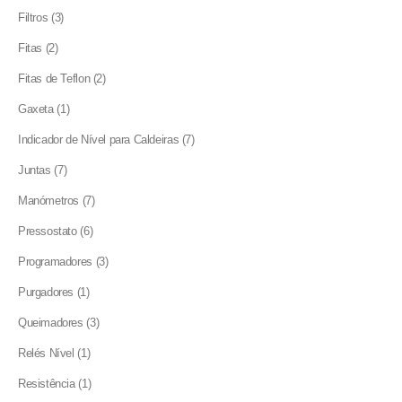
products
3
Filtros
3
products
2
Fitas
2
products
2
Fitas de Teflon
2
products
1
Gaxeta
1
product
7
Indicador de Nível para Caldeiras
7
products
7
Juntas
7
products
7
Manómetros
7
products
6
Pressostato
6
products
3
Programadores
3
products
1
Purgadores
1
product
3
Queimadores
3
products
1
Relés Nível
1
product
1
Resistência
1