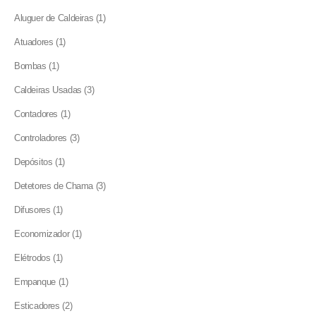
products
1
Aluguer de Caldeiras
1
product
1
Atuadores
1
product
1
Bombas
1
product
3
Caldeiras Usadas
3
products
1
Contadores
1
product
3
Controladores
3
products
1
Depósitos
1
product
3
Detetores de Chama
3
products
1
Difusores
1
product
1
Economizador
1
product
1
Elétrodos
1
product
1
Empanque
1
product
2
Esticadores
2