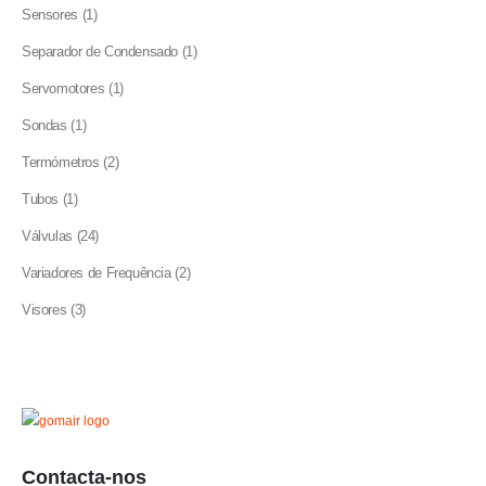
product
1
Sensores
1
product
1
Separador de Condensado
1
product
1
Servomotores
1
product
1
Sondas
1
product
2
Termómetros
2
products
1
Tubos
1
product
24
Válvulas
24
products
2
Variadores de Frequência
2
products
3
Visores
3
products
Contacta-nos