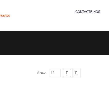
CONTACTE-NOS
ntactos
239 952 192
Show: