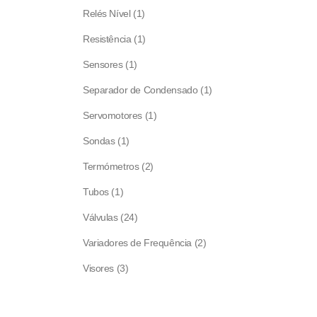
products
1
Relés Nível
1
product
1
Resistência
1
product
1
Sensores
1
product
1
Separador de Condensado
1
product
1
Servomotores
1
product
1
Sondas
1
product
2
Termómetros
2
products
1
Tubos
1
product
24
Válvulas
24
products
2
Variadores de Frequência
2
products
3
Visores
3
products