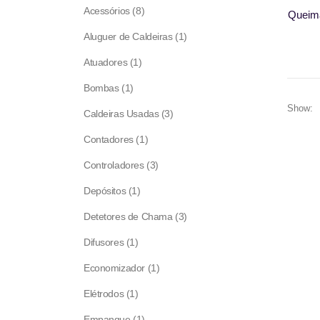
8
Acessórios
8
Queim
products
1
Aluguer de Caldeiras
1
product
1
Atuadores
1
product
1
Bombas
1
product
Show:
3
Caldeiras Usadas
3
products
1
Contadores
1
product
3
Controladores
3
products
1
Depósitos
1
product
3
Detetores de Chama
3
products
1
Difusores
1
product
1
Economizador
1
product
1
Elétrodos
1
product
1
Empanque
1