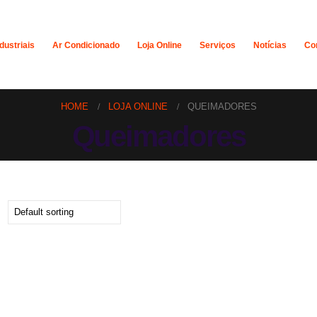
dustriais
Ar Condicionado
Loja Online
Serviços
Notícias
Co
HOME
LOJA ONLINE
QUEIMADORES
Queimadores