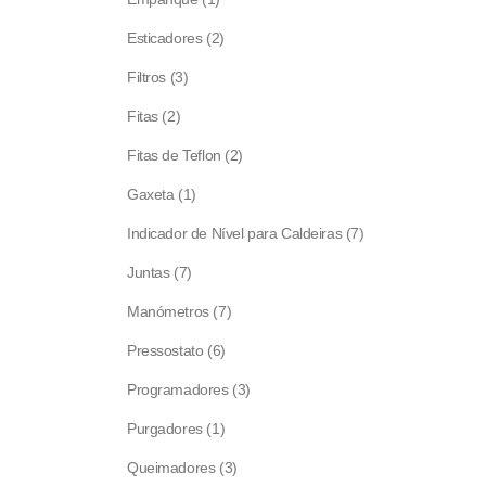
product
2
Esticadores
2
products
3
Filtros
3
products
2
Fitas
2
products
2
Fitas de Teflon
2
products
1
Gaxeta
1
product
7
Indicador de Nível para Caldeiras
7
products
7
Juntas
7
products
7
Manómetros
7
products
6
Pressostato
6
products
3
Programadores
3
products
1
Purgadores
1
product
3
Queimadores
3