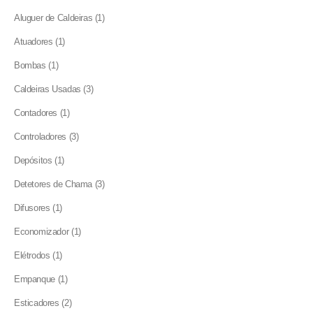
products
1
Aluguer de Caldeiras
1
product
1
Atuadores
1
product
1
Bombas
1
product
3
Caldeiras Usadas
3
products
1
Contadores
1
product
3
Controladores
3
products
1
Depósitos
1
product
3
Detetores de Chama
3
products
1
Difusores
1
product
1
Economizador
1
product
1
Elétrodos
1
product
1
Empanque
1
product
2
Esticadores
2