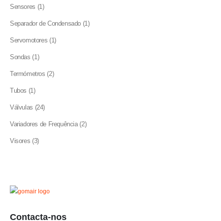
product
1
Sensores
1
product
1
Separador de Condensado
1
product
1
Servomotores
1
product
1
Sondas
1
product
2
Termómetros
2
products
1
Tubos
1
product
24
Válvulas
24
products
2
Variadores de Frequência
2
products
3
Visores
3
products
Contacta-nos