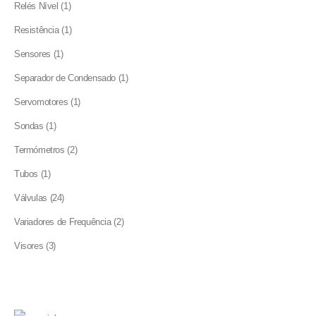
1
Relés Nível
1
product
1
Resistência
1
product
1
Sensores
1
product
1
Separador de Condensado
1
product
1
Servomotores
1
product
1
Sondas
1
product
2
Termómetros
2
products
1
Tubos
1
product
24
Válvulas
24
products
2
Variadores de Frequência
2
products
3
Visores
3
products