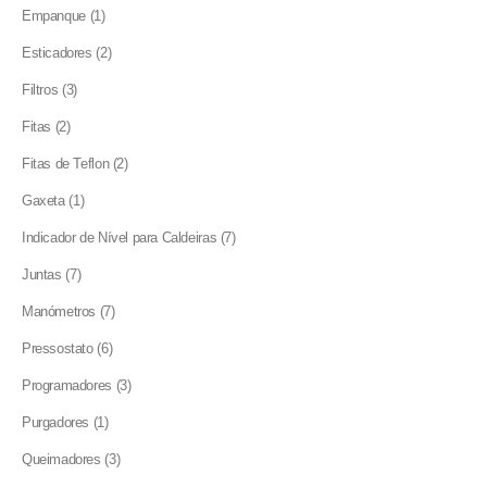
product
1
Empanque
1
product
2
Esticadores
2
products
3
Filtros
3
products
2
Fitas
2
products
2
Fitas de Teflon
2
products
1
Gaxeta
1
product
7
Indicador de Nível para Caldeiras
7
products
7
Juntas
7
products
7
Manómetros
7
products
6
Pressostato
6
products
3
Programadores
3
products
1
Purgadores
1
product
3
Queimadores
3
products