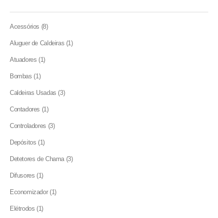
8
Acessórios
8
products
1
Aluguer de Caldeiras
1
product
1
Atuadores
1
product
1
Bombas
1
product
3
Caldeiras Usadas
3
products
1
Contadores
1
product
3
Controladores
3
products
1
Depósitos
1
product
3
Detetores de Chama
3
products
1
Difusores
1
product
1
Economizador
1
product
1
Elétrodos
1