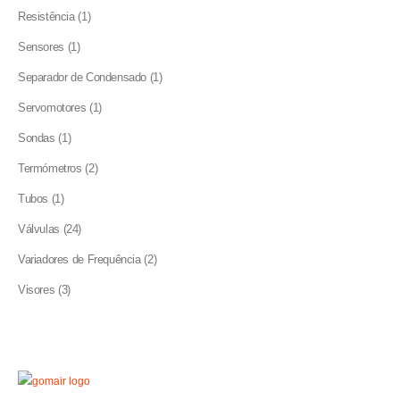
product
1
Resistência
1
product
1
Sensores
1
product
1
Separador de Condensado
1
product
1
Servomotores
1
product
1
Sondas
1
product
2
Termómetros
2
products
1
Tubos
1
product
24
Válvulas
24
products
2
Variadores de Frequência
2
products
3
Visores
3
products