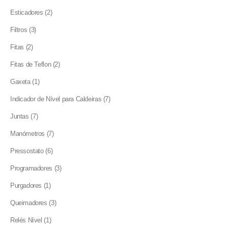
product
2
Esticadores
2
products
3
Filtros
3
products
2
Fitas
2
products
2
Fitas de Teflon
2
products
1
Gaxeta
1
product
7
Indicador de Nível para Caldeiras
7
products
7
Juntas
7
products
7
Manómetros
7
products
6
Pressostato
6
products
3
Programadores
3
products
1
Purgadores
1
product
3
Queimadores
3
products
1
Relés Nível
1