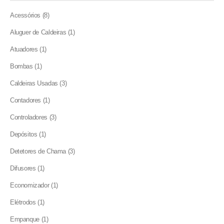
8
Acessórios
8
products
1
Aluguer de Caldeiras
1
product
1
Atuadores
1
product
1
Bombas
1
product
3
Caldeiras Usadas
3
products
1
Contadores
1
product
3
Controladores
3
products
1
Depósitos
1
product
3
Detetores de Chama
3
products
1
Difusores
1
product
1
Economizador
1
product
1
Elétrodos
1
product
1
Empanque
1