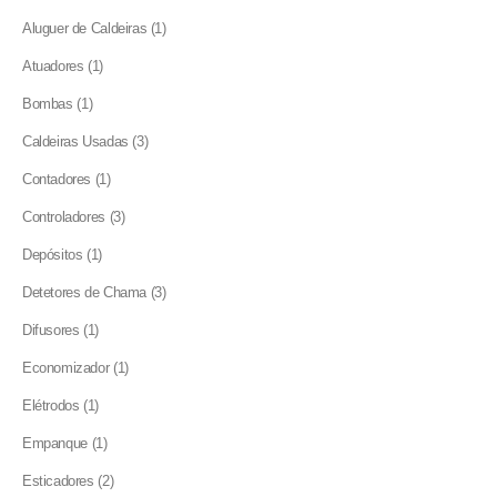
products
1
Aluguer de Caldeiras
1
product
1
Atuadores
1
product
1
Bombas
1
product
3
Caldeiras Usadas
3
products
1
Contadores
1
product
3
Controladores
3
products
1
Depósitos
1
product
3
Detetores de Chama
3
products
1
Difusores
1
product
1
Economizador
1
product
1
Elétrodos
1
product
1
Empanque
1
product
2
Esticadores
2