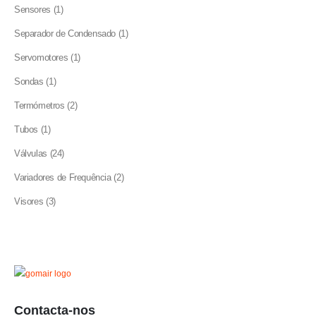
product
1
Sensores
1
product
1
Separador de Condensado
1
product
1
Servomotores
1
product
1
Sondas
1
product
2
Termómetros
2
products
1
Tubos
1
product
24
Válvulas
24
products
2
Variadores de Frequência
2
products
3
Visores
3
products
Contacta-nos