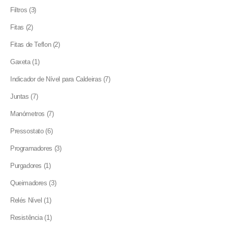
products
3
Filtros
3
products
2
Fitas
2
products
2
Fitas de Teflon
2
products
1
Gaxeta
1
product
7
Indicador de Nível para Caldeiras
7
products
7
Juntas
7
products
7
Manómetros
7
products
6
Pressostato
6
products
3
Programadores
3
products
1
Purgadores
1
product
3
Queimadores
3
products
1
Relés Nível
1
product
1
Resistência
1