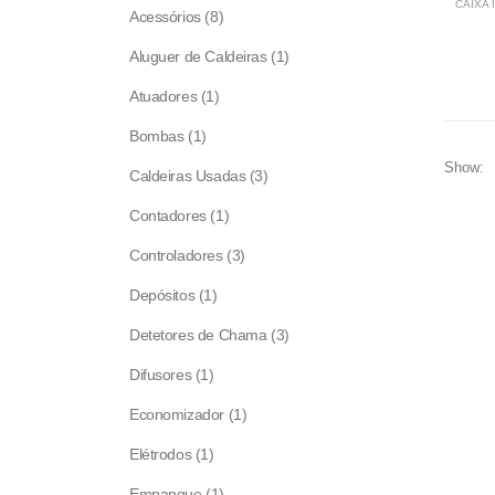
CAIXA 
8
Acessórios
8
products
1
Aluguer de Caldeiras
1
product
1
Atuadores
1
product
1
Bombas
1
product
Show:
3
Caldeiras Usadas
3
products
1
Contadores
1
product
3
Controladores
3
products
1
Depósitos
1
product
3
Detetores de Chama
3
products
1
Difusores
1
product
1
Economizador
1
product
1
Elétrodos
1
product
1
Empanque
1