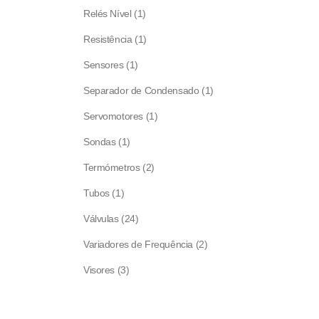
products
1
Relés Nível
1
product
1
Resistência
1
product
1
Sensores
1
product
1
Separador de Condensado
1
product
1
Servomotores
1
product
1
Sondas
1
product
2
Termómetros
2
products
1
Tubos
1
product
24
Válvulas
24
products
2
Variadores de Frequência
2
products
3
Visores
3
products