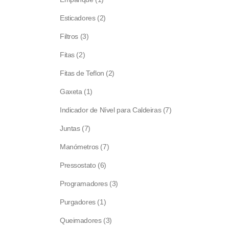
product
2
Esticadores
2
products
3
Filtros
3
products
2
Fitas
2
products
2
Fitas de Teflon
2
products
1
Gaxeta
1
product
7
Indicador de Nível para Caldeiras
7
products
7
Juntas
7
products
7
Manómetros
7
products
6
Pressostato
6
products
3
Programadores
3
products
1
Purgadores
1
product
3
Queimadores
3