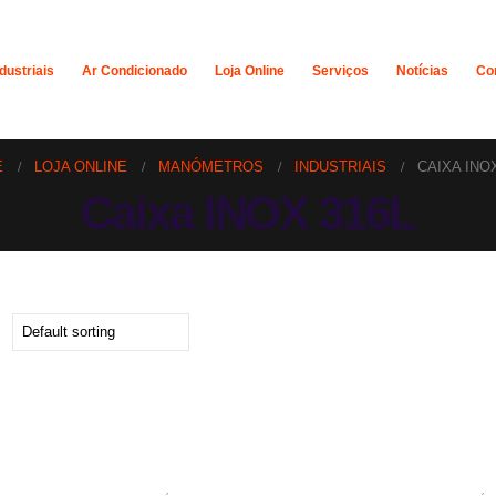
dustriais
Ar Condicionado
Loja Online
Serviços
Notícias
Co
E
LOJA ONLINE
MANÓMETROS
INDUSTRIAIS
CAIXA INO
Caixa INOX 316L