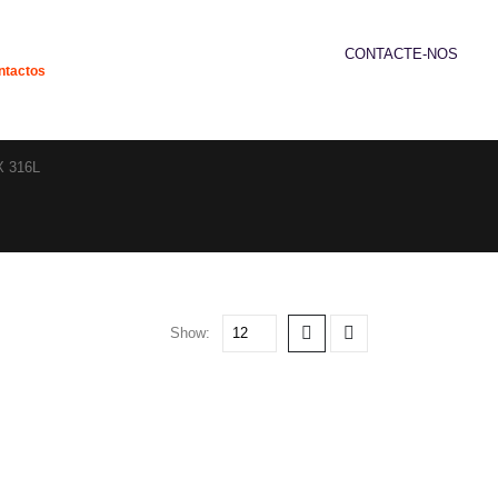
CONTACTE-NOS
ntactos
239 952 192
X 316L
Show: