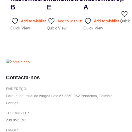
B
E
A
This
This
This
This
produc
Add to wishlist
Add to wishlist
Add to wishlist
Quick 
product
product
product
has
Quick View
Quick View
Quick View
has
has
has
multipl
multiple
multiple
multiple
variant
variants.
variants.
variants.
The
The
The
The
options
options
options
options
may
may
may
may
be
Contacta-nos
be
be
be
chosen
chosen
chosen
chosen
on
ENDEREÇO:
on
on
on
the
Parque Industrial da Alagoa Lote A7 3360-052 Penacova, Coimbra,
the
the
the
produc
Portugal
product
product
product
page
page
page
page
TELEMÓVEL :
239 952 192
EMAIL: