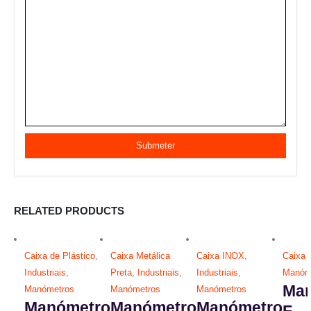
RELATED PRODUCTS
Caixa de Plástico
,
Caixa Metálica
Caixa INOX
,
Caixa
Industriais
,
Preta
,
Industriais
,
Industriais
,
Manóm
Ma
Manómetros
Manómetros
Manómetros
Manómetro
Manómetro
Manómetro
F