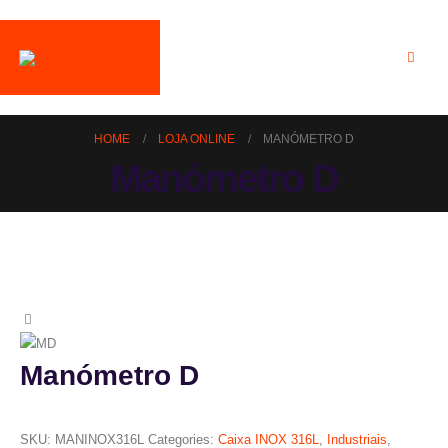
HOME
LOJA ONLINE
MANÓMETRO D
Manómetro D
Manómetro D
SKU:
MANINOX316L
Categories:
Caixa INOX 316L
,
Industriais
,