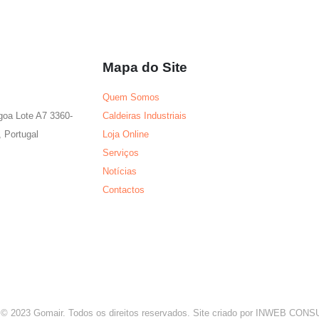
variants.
variants.
variants
The
The
The
options
options
options
Mapa do Site
may
may
may
be
be
be
Quem Somos
chosen
chosen
chosen
agoa Lote A7 3360-
Caldeiras Industriais
on
on
on
 Portugal
Loja Online
the
the
the
Serviços
product
product
product
Notícias
page
page
page
Contactos
 © 2023 Gomair. Todos os direitos reservados. Site criado por INWEB CO