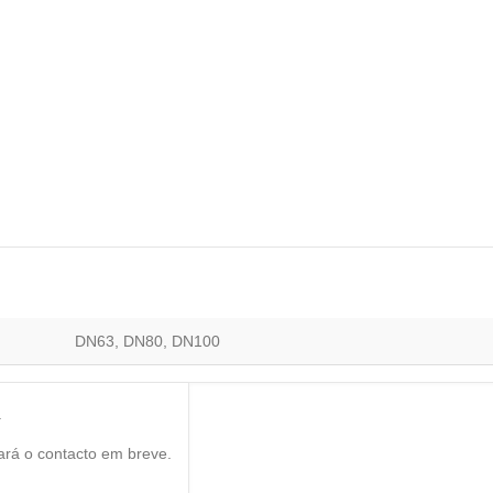
DN63, DN80, DN100
.
ará o contacto em breve.