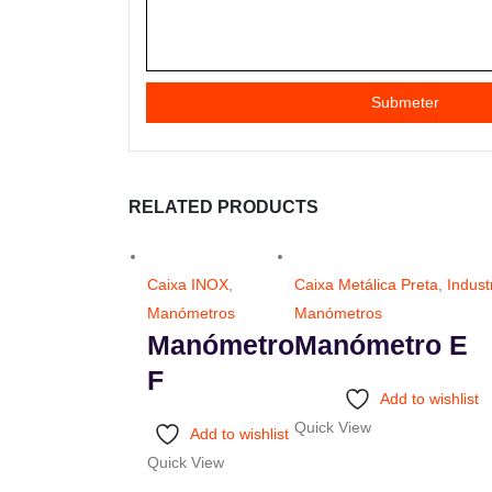
RELATED PRODUCTS
Caixa INOX
,
Caixa Metálica Preta
,
Indust
Manómetros
Manómetros
Manómetro
Manómetro E
F
This
Add to wishlist
product
Quick View
This
Add to wishlist
has
product
Quick View
multiple
has