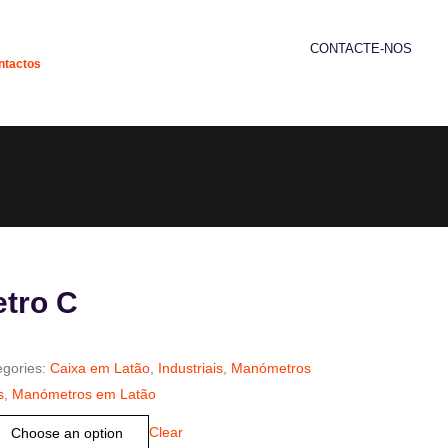
CONTACTE-NOS
ntactos
239 952 192
tro C
egories:
Caixa em Latão
,
Industriais
,
Manómetros
s
,
Manómetros em Latão
Clear