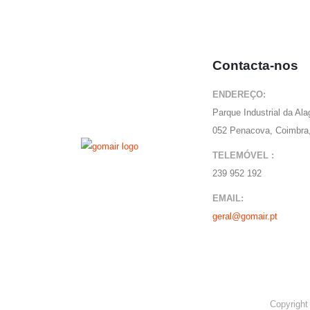
variants.
multiple
The
variants.
options
The
Contacta-nos
may
options
be
may
ENDEREÇO:
chosen
be
Parque Industrial da Al
on
chosen
052 Penacova, Coimbra,
the
on
product
TELEMÓVEL :
the
page
239 952 192
product
page
EMAIL:
geral@gomair.pt
Copyright