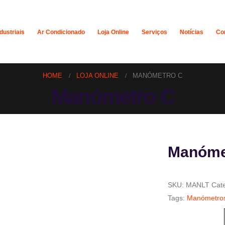
dustriais
Ar Condicionado
Loja Online
Serviços
Notícias
Co
HOME
LOJA ONLINE
MANÓMETRO C
Manómetro C
Manóme
SKU:
MANLT
Cat
Tags:
Manómetro
Tamanho