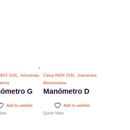
INOX 316L
,
Industriais
,
Caixa INOX 316L
,
Industriais
,
tros
Manómetros
ómetro G
Manómetro D
This
Add to wishlist
Add to wishlist
product
View
Quick View
has
multiple