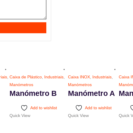
riais
,
Caixa de Plástico
,
Industriais
,
Caixa INOX
,
Industriais
,
Caixa 
Manómetros
Manómetros
Manóme
Manómetro B
Manómetro A
Man
This
This
This
Add to wishlist
Add to wishlist
product
product
product
Quick View
Quick View
Quick 
has
has
has
multiple
multiple
multiple