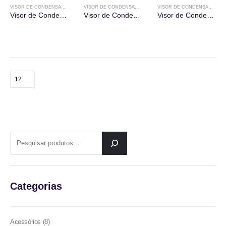
VISOR DE CONDENSADO
,
VISORES
VISOR DE CONDENSADO
,
VISORES
VISOR DE CONDENSADO
,
VI
Visor de Condensado
Visor de Condensado
Visor de Condensado
PESQUISAR
Categorias
8
Acessórios
8