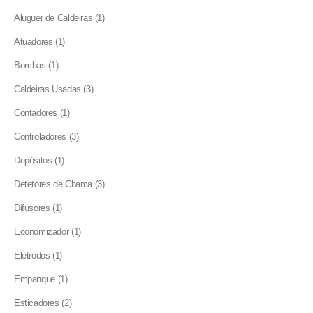
products
1
Aluguer de Caldeiras
1
product
1
Atuadores
1
product
1
Bombas
1
product
3
Caldeiras Usadas
3
products
1
Contadores
1
product
3
Controladores
3
products
1
Depósitos
1
product
3
Detetores de Chama
3
products
1
Difusores
1
product
1
Economizador
1
product
1
Elétrodos
1
product
1
Empanque
1
product
2
Esticadores
2