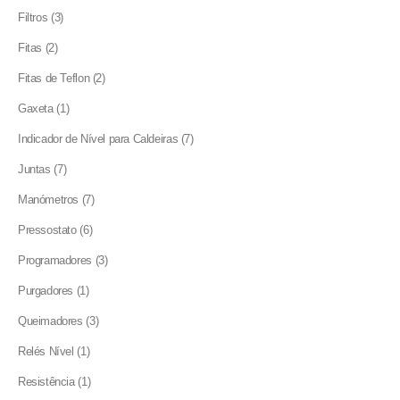
products
3
Filtros
3
products
2
Fitas
2
products
2
Fitas de Teflon
2
products
1
Gaxeta
1
product
7
Indicador de Nível para Caldeiras
7
products
7
Juntas
7
products
7
Manómetros
7
products
6
Pressostato
6
products
3
Programadores
3
products
1
Purgadores
1
product
3
Queimadores
3
products
1
Relés Nível
1
product
1
Resistência
1