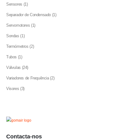
product
1
Sensores
1
product
1
Separador de Condensado
1
product
1
Servomotores
1
product
1
Sondas
1
product
2
Termómetros
2
products
1
Tubos
1
product
24
Válvulas
24
products
2
Variadores de Frequência
2
products
3
Visores
3
products
Contacta-nos