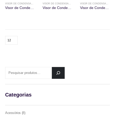
VISOR DE CONDENSADO
,
VISORES
VISOR DE CONDENSADO
,
VISORES
VISOR DE CONDENSADO
,
VI
Visor de Condensado
Visor de Condensado
Visor de Condensado
PESQUISAR
Categorias
8
Acessórios
8