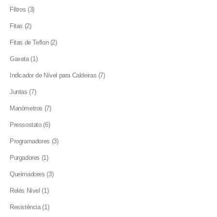
products
3
Filtros
3
products
2
Fitas
2
products
2
Fitas de Teflon
2
products
1
Gaxeta
1
product
7
Indicador de Nível para Caldeiras
7
products
7
Juntas
7
products
7
Manómetros
7
products
6
Pressostato
6
products
3
Programadores
3
products
1
Purgadores
1
product
3
Queimadores
3
products
1
Relés Nível
1
product
1
Resistência
1