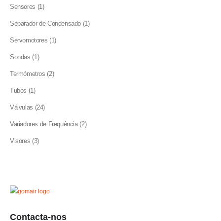
product
1
Sensores
1
product
1
Separador de Condensado
1
product
1
Servomotores
1
product
1
Sondas
1
product
2
Termómetros
2
products
1
Tubos
1
product
24
Válvulas
24
products
2
Variadores de Frequência
2
products
3
Visores
3
products
Contacta-nos