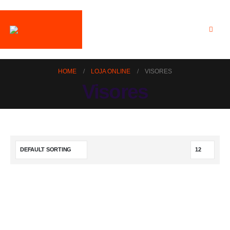
HOME
LOJA ONLINE
VISORES
Visores