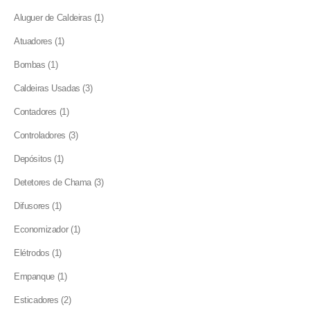
products
1
Aluguer de Caldeiras
1
product
1
Atuadores
1
product
1
Bombas
1
product
3
Caldeiras Usadas
3
products
1
Contadores
1
product
3
Controladores
3
products
1
Depósitos
1
product
3
Detetores de Chama
3
products
1
Difusores
1
product
1
Economizador
1
product
1
Elétrodos
1
product
1
Empanque
1
product
2
Esticadores
2