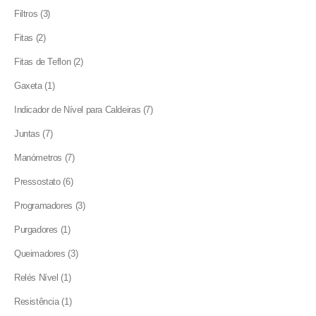
products
3
Filtros
3
products
2
Fitas
2
products
2
Fitas de Teflon
2
products
1
Gaxeta
1
product
7
Indicador de Nível para Caldeiras
7
products
7
Juntas
7
products
7
Manómetros
7
products
6
Pressostato
6
products
3
Programadores
3
products
1
Purgadores
1
product
3
Queimadores
3
products
1
Relés Nível
1
product
1
Resistência
1