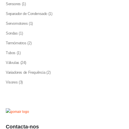
product
1
Sensores
1
product
1
Separador de Condensado
1
product
1
Servomotores
1
product
1
Sondas
1
product
2
Termómetros
2
products
1
Tubos
1
product
24
Válvulas
24
products
2
Variadores de Frequência
2
products
3
Visores
3
products
Contacta-nos