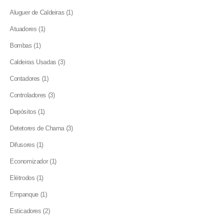
products
1
Aluguer de Caldeiras
1
product
1
Atuadores
1
product
1
Bombas
1
product
3
Caldeiras Usadas
3
products
1
Contadores
1
product
3
Controladores
3
products
1
Depósitos
1
product
3
Detetores de Chama
3
products
1
Difusores
1
product
1
Economizador
1
product
1
Elétrodos
1
product
1
Empanque
1
product
2
Esticadores
2