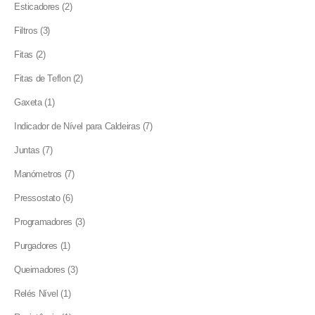
2
Esticadores
2
products
3
Filtros
3
products
2
Fitas
2
products
2
Fitas de Teflon
2
products
1
Gaxeta
1
product
7
Indicador de Nível para Caldeiras
7
products
7
Juntas
7
products
7
Manómetros
7
products
6
Pressostato
6
products
3
Programadores
3
products
1
Purgadores
1
product
3
Queimadores
3
products
1
Relés Nível
1
product