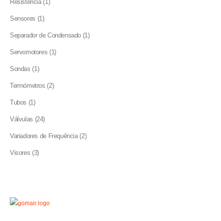
1
Resistência
1
product
1
Sensores
1
product
1
Separador de Condensado
1
product
1
Servomotores
1
product
1
Sondas
1
product
2
Termómetros
2
products
1
Tubos
1
product
24
Válvulas
24
products
2
Variadores de Frequência
2
products
3
Visores
3
products