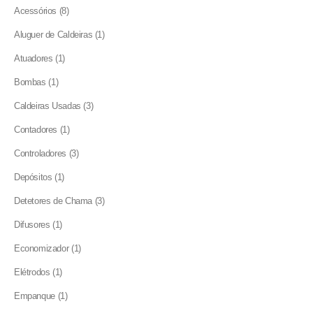
8
Acessórios
8
products
1
Aluguer de Caldeiras
1
product
1
Atuadores
1
product
1
Bombas
1
product
3
Caldeiras Usadas
3
products
1
Contadores
1
product
3
Controladores
3
products
1
Depósitos
1
product
3
Detetores de Chama
3
products
1
Difusores
1
product
1
Economizador
1
product
1
Elétrodos
1
product
1
Empanque
1
product