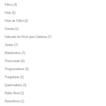
products
3
Filtros
3
products
2
Fitas
2
products
2
Fitas de Teflon
2
products
1
Gaxeta
1
product
7
Indicador de Nível para Caldeiras
7
products
7
Juntas
7
products
7
Manómetros
7
products
6
Pressostato
6
products
3
Programadores
3
products
1
Purgadores
1
product
3
Queimadores
3
products
1
Relés Nível
1
product
1
Resistência
1