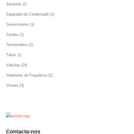
product
1
Sensores
1
product
1
Separador de Condensado
1
product
1
Servomotores
1
product
1
Sondas
1
product
2
Termómetros
2
products
1
Tubos
1
product
24
Válvulas
24
products
2
Variadores de Frequência
2
products
3
Visores
3
products
Contacta-nos