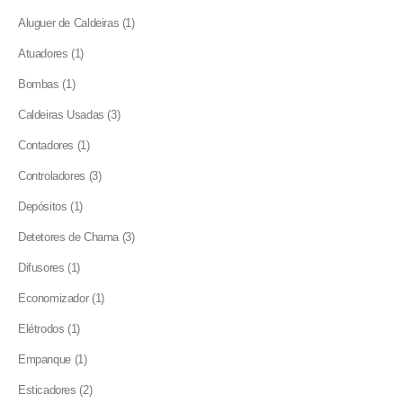
products
1
Aluguer de Caldeiras
1
product
1
Atuadores
1
product
1
Bombas
1
product
3
Caldeiras Usadas
3
products
1
Contadores
1
product
3
Controladores
3
products
1
Depósitos
1
product
3
Detetores de Chama
3
products
1
Difusores
1
product
1
Economizador
1
product
1
Elétrodos
1
product
1
Empanque
1
product
2
Esticadores
2