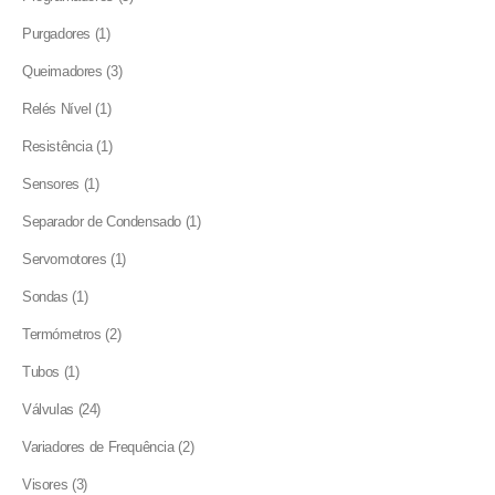
products
1
Purgadores
1
product
3
Queimadores
3
products
1
Relés Nível
1
product
1
Resistência
1
product
1
Sensores
1
product
1
Separador de Condensado
1
product
1
Servomotores
1
product
1
Sondas
1
product
2
Termómetros
2
products
1
Tubos
1
product
24
Válvulas
24
products
2
Variadores de Frequência
2
products
3
Visores
3