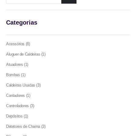
on
on
on
the
the
the
product
product
product
Categorias
page
page
page
8
Acessórios
8
products
1
Aluguer de Caldeiras
1
product
1
Atuadores
1
product
1
Bombas
1
product
3
Caldeiras Usadas
3
products
1
Contadores
1
product
3
Controladores
3
products
1
Depósitos
1
product
3
Detetores de Chama
3
products