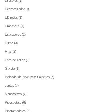
1
Difusores
1
product
1
Economizador
1
product
1
Elétrodos
1
product
1
Empanque
1
product
2
Esticadores
2
products
3
Filtros
3
products
2
Fitas
2
products
2
Fitas de Teflon
2
products
1
Gaxeta
1
product
7
Indicador de Nível para Caldeiras
7
products
7
Juntas
7
products
7
Manómetros
7
products
6
Pressostato
6
products
3
Programadores
3