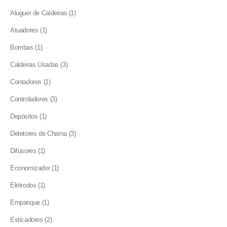
products
1
Aluguer de Caldeiras
1
product
1
Atuadores
1
product
1
Bombas
1
product
3
Caldeiras Usadas
3
products
1
Contadores
1
product
3
Controladores
3
products
1
Depósitos
1
product
3
Detetores de Chama
3
products
1
Difusores
1
product
1
Economizador
1
product
1
Elétrodos
1
product
1
Empanque
1
product
2
Esticadores
2