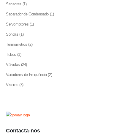
product
1
Sensores
1
product
1
Separador de Condensado
1
product
1
Servomotores
1
product
1
Sondas
1
product
2
Termómetros
2
products
1
Tubos
1
product
24
Válvulas
24
products
2
Variadores de Frequência
2
products
3
Visores
3
products
Contacta-nos