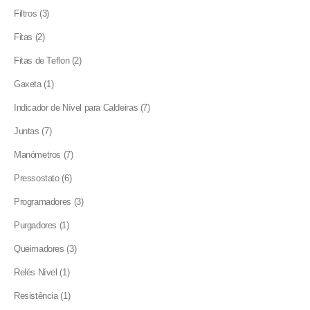
products
3
Filtros
3
products
2
Fitas
2
products
2
Fitas de Teflon
2
products
1
Gaxeta
1
product
7
Indicador de Nível para Caldeiras
7
products
7
Juntas
7
products
7
Manómetros
7
products
6
Pressostato
6
products
3
Programadores
3
products
1
Purgadores
1
product
3
Queimadores
3
products
1
Relés Nível
1
product
1
Resistência
1