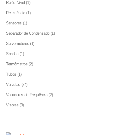
1
Relés Nível
1
product
1
Resistência
1
product
1
Sensores
1
product
1
Separador de Condensado
1
product
1
Servomotores
1
product
1
Sondas
1
product
2
Termómetros
2
products
1
Tubos
1
product
24
Válvulas
24
products
2
Variadores de Frequência
2
products
3
Visores
3
products