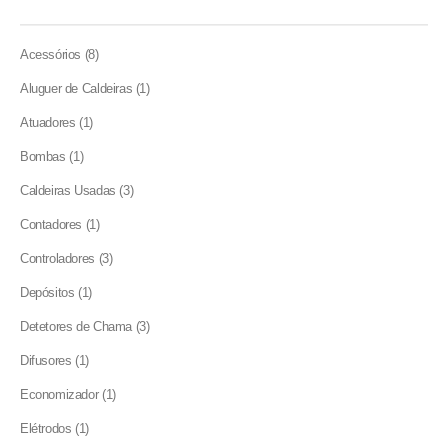
8
Acessórios
8
products
1
Aluguer de Caldeiras
1
product
1
Atuadores
1
product
1
Bombas
1
product
3
Caldeiras Usadas
3
products
1
Contadores
1
product
3
Controladores
3
products
1
Depósitos
1
product
3
Detetores de Chama
3
products
1
Difusores
1
product
1
Economizador
1
product
1
Elétrodos
1