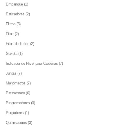
product
1
Empanque
1
product
2
Esticadores
2
products
3
Filtros
3
products
2
Fitas
2
products
2
Fitas de Teflon
2
products
1
Gaxeta
1
product
7
Indicador de Nível para Caldeiras
7
products
7
Juntas
7
products
7
Manómetros
7
products
6
Pressostato
6
products
3
Programadores
3
products
1
Purgadores
1
product
3
Queimadores
3
products