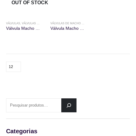
OUT OF STOCK
VÁLVULAS
,
VÁLVULAS DE MACHO ESFÉRICO
VÁLVULAS DE MACHO ESFÉRICO
Válvula Macho Esférico para água quente ou fria
Válvula Macho Esférico para Gás
PESQUISAR
Categorias