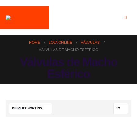
HOME
LOJA ONLINE
VÁLVULAS
VÁLVULAS DE MACHO ESFÉRICO
Válvulas de Macho
Esférico