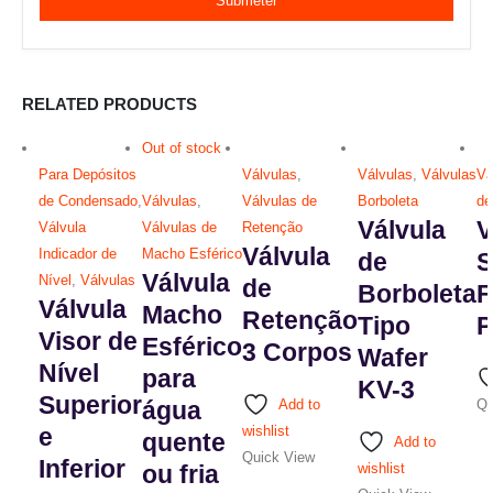
RELATED PRODUCTS
Out of stock
Para Depósitos
Válvulas
,
Válvulas
,
Válvulas
Vá
de Condensado
,
Válvulas
,
Válvulas de
Borboleta
de
Válvula
V
Válvula
Válvulas de
Retenção
Válvula
Indicador de
Macho Esférico
de
S
Válvula
Nível
,
Válvulas
de
Borboleta
F
Válvula
Macho
Retenção
Tipo
P
Visor de
Esférico
3 Corpos
Wafer
Nível
para
Th
KV-3
Superior
pr
água
Add to
Qu
ha
e
wishlist
quente
This
Add to
mu
Quick View
Inferior
product
ou fria
wishlist
va
has