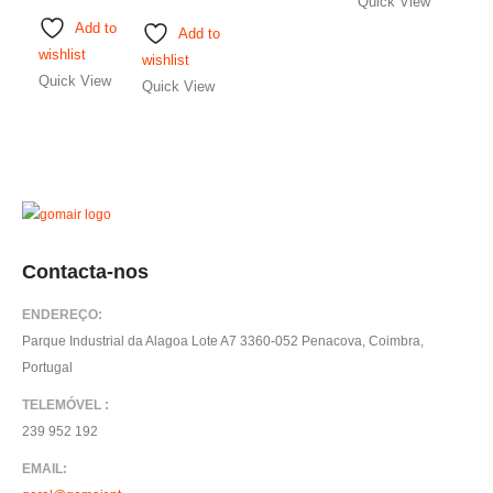
Quick View
Th
multiple
Add to
Add to
op
variants.
wishlist
wishlist
m
The
Quick View
Quick View
be
options
ch
may
on
be
th
chosen
pr
on
pa
the
product
Contacta-nos
page
ENDEREÇO:
Parque Industrial da Alagoa Lote A7 3360-052 Penacova, Coimbra,
Portugal
TELEMÓVEL :
239 952 192
EMAIL: