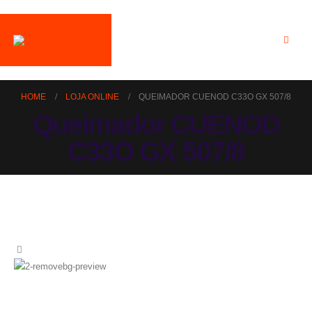
HOME
LOJA ONLINE
QUEIMADOR CUENOD C33O GX 507/8
Queimador CUENOD
C33O GX 507/8