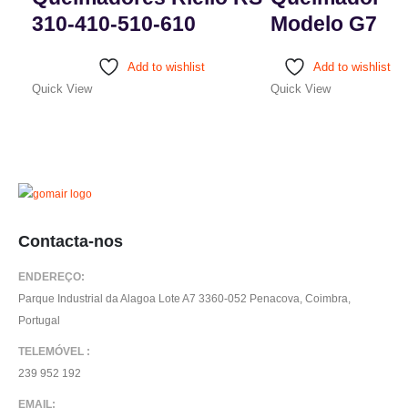
310-410-510-610
Modelo G7
This
Add to wishlist
Add to wishlist
product
Quick View
Quick View
has
multiple
variants.
The
options
may
Contacta-nos
be
chosen
ENDEREÇO:
on
Parque Industrial da Alagoa Lote A7 3360-052 Penacova, Coimbra,
the
Portugal
product
page
TELEMÓVEL :
239 952 192
EMAIL: