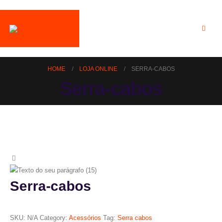
HOME
LOJA ONLINE
SERRA-CABOS
Serra-cabos
Serra-cabos
SKU:
N/A
Category:
Acessórios
Tag:
Serra cabos