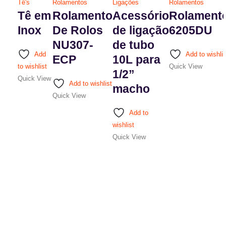
Tê's
Rolamentos
Ligações
Rolamentos
Tê em
Rolamento
Acessório
Rolament
Inox
De Rolos
de ligação
6205DU
NU307-
de tubo
Add
Add to wishlis
ECP
10L para
to wishlist
Quick View
1/2”
Quick View
Add to wishlist
macho
Quick View
Add to
wishlist
Quick View