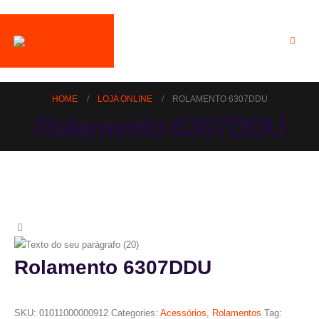
HOME
LOJA ONLINE
ROLAMENTO 6307DDU
Rolamento 6307DDU
Rolamento 6307DDU
SKU:
01011000000912
Categories:
Acessórios
,
Rolamentos
Tag: