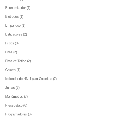
product
1
Economizador
1
product
1
Elétrodos
1
product
1
Empanque
1
product
2
Esticadores
2
products
3
Filtros
3
products
2
Fitas
2
products
2
Fitas de Teflon
2
products
1
Gaxeta
1
product
7
Indicador de Nível para Caldeiras
7
products
7
Juntas
7
products
7
Manómetros
7
products
6
Pressostato
6
products
3
Programadores
3