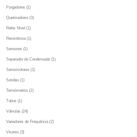
products
1
Purgadores
1
product
3
Queimadores
3
products
1
Relés Nível
1
product
1
Resistência
1
product
1
Sensores
1
product
1
Separador de Condensado
1
product
1
Servomotores
1
product
1
Sondas
1
product
2
Termómetros
2
products
1
Tubos
1
product
24
Válvulas
24
products
2
Variadores de Frequência
2
products
3
Visores
3