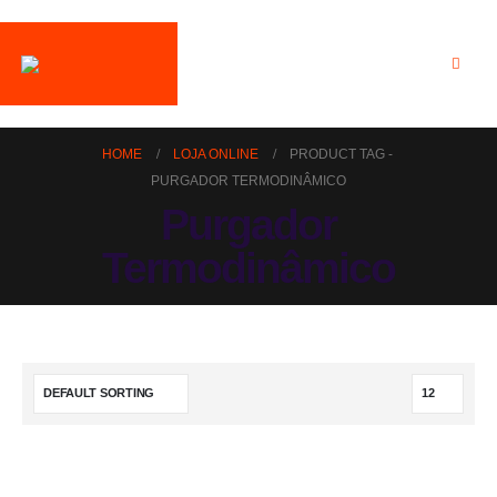
HOME
LOJA ONLINE
PRODUCT TAG -
PURGADOR TERMODINÂMICO
Purgador
Termodinâmico