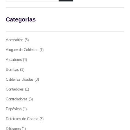
the
product
page
Categorias
8
Acessórios
8
products
1
Aluguer de Caldeiras
1
product
1
Atuadores
1
product
1
Bombas
1
product
3
Caldeiras Usadas
3
products
1
Contadores
1
product
3
Controladores
3
products
1
Depósitos
1
product
3
Detetores de Chama
3
products
1
Difusores
1