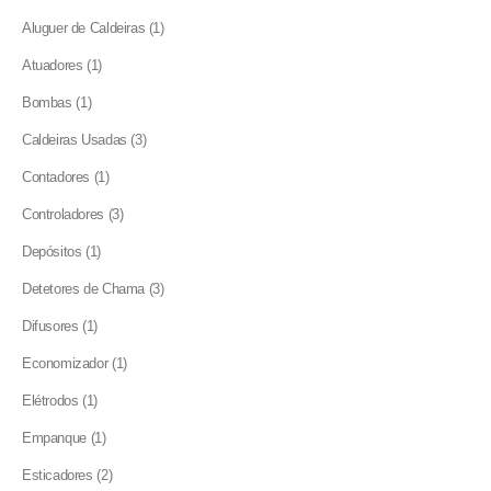
products
1
Aluguer de Caldeiras
1
product
1
Atuadores
1
product
1
Bombas
1
product
3
Caldeiras Usadas
3
products
1
Contadores
1
product
3
Controladores
3
products
1
Depósitos
1
product
3
Detetores de Chama
3
products
1
Difusores
1
product
1
Economizador
1
product
1
Elétrodos
1
product
1
Empanque
1
product
2
Esticadores
2