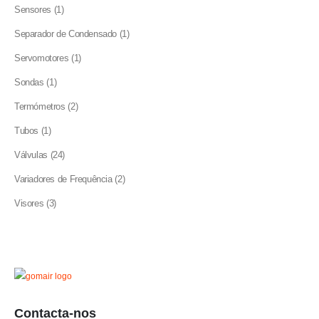
product
1
Sensores
1
product
1
Separador de Condensado
1
product
1
Servomotores
1
product
1
Sondas
1
product
2
Termómetros
2
products
1
Tubos
1
product
24
Válvulas
24
products
2
Variadores de Frequência
2
products
3
Visores
3
products
Contacta-nos