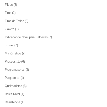
products
3
Filtros
3
products
2
Fitas
2
products
2
Fitas de Teflon
2
products
1
Gaxeta
1
product
7
Indicador de Nível para Caldeiras
7
products
7
Juntas
7
products
7
Manómetros
7
products
6
Pressostato
6
products
3
Programadores
3
products
1
Purgadores
1
product
3
Queimadores
3
products
1
Relés Nível
1
product
1
Resistência
1