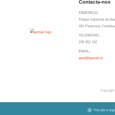
Contacta-nos
ENDEREÇO:
Parque Industrial da Al
052 Penacova, Coimbra,
TELEMÓVEL :
239 952 192
EMAIL:
geral@gomair.pt
Copyright
This site is reg