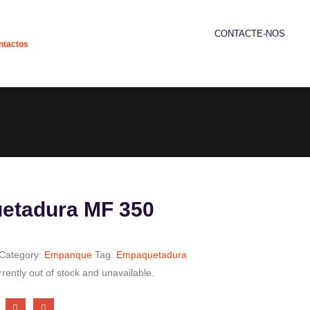
CONTACTE-NOS
ntactos
239 952 192
etadura MF 350
Category:
Empanque
Tag:
Empaquetadura
rrently out of stock and unavailable.