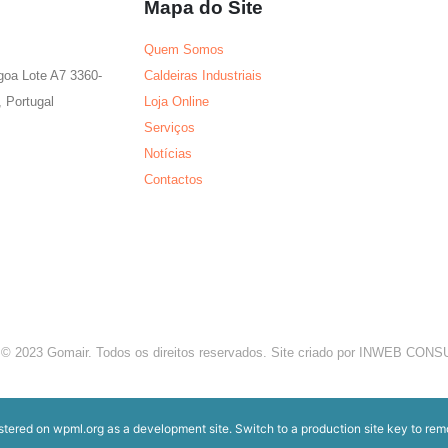
Mapa do Site
Quem Somos
agoa Lote A7 3360-
Caldeiras Industriais
 Portugal
Loja Online
Serviços
Notícias
Contactos
 © 2023 Gomair. Todos os direitos reservados. Site criado por INWEB CO
istered on
wpml.org
as a development site. Switch to a production site key to
rem