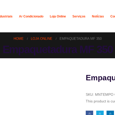
dustriais
Ar Condicionado
Loja Online
Serviços
Notícias
Co
HOME
LOJA ONLINE
EMPAQUETADURA MF 350
Empaquetadura MF 350
Empaqu
SKU:
MNTEMPO
This product is cu