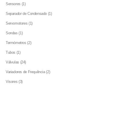
product
1
Sensores
1
product
1
Separador de Condensado
1
product
1
Servomotores
1
product
1
Sondas
1
product
2
Termómetros
2
products
1
Tubos
1
product
24
Válvulas
24
products
2
Variadores de Frequência
2
products
3
Visores
3
products