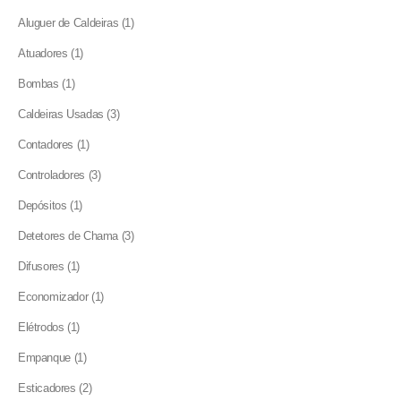
products
1
Aluguer de Caldeiras
1
product
1
Atuadores
1
product
1
Bombas
1
product
3
Caldeiras Usadas
3
products
1
Contadores
1
product
3
Controladores
3
products
1
Depósitos
1
product
3
Detetores de Chama
3
products
1
Difusores
1
product
1
Economizador
1
product
1
Elétrodos
1
product
1
Empanque
1
product
2
Esticadores
2