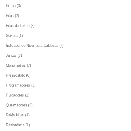
products
3
Filtros
3
products
2
Fitas
2
products
2
Fitas de Teflon
2
products
1
Gaxeta
1
product
7
Indicador de Nível para Caldeiras
7
products
7
Juntas
7
products
7
Manómetros
7
products
6
Pressostato
6
products
3
Programadores
3
products
1
Purgadores
1
product
3
Queimadores
3
products
1
Relés Nível
1
product
1
Resistência
1