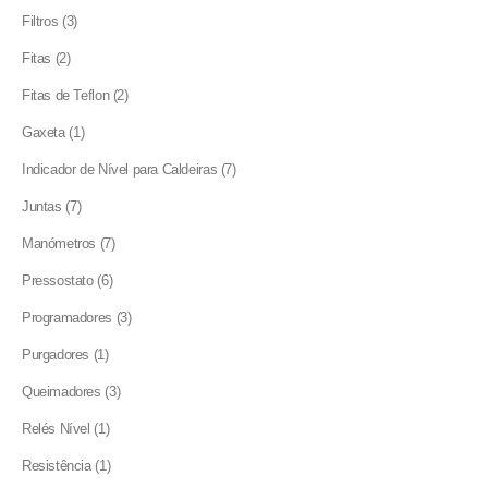
products
3
Filtros
3
products
2
Fitas
2
products
2
Fitas de Teflon
2
products
1
Gaxeta
1
product
7
Indicador de Nível para Caldeiras
7
products
7
Juntas
7
products
7
Manómetros
7
products
6
Pressostato
6
products
3
Programadores
3
products
1
Purgadores
1
product
3
Queimadores
3
products
1
Relés Nível
1
product
1
Resistência
1