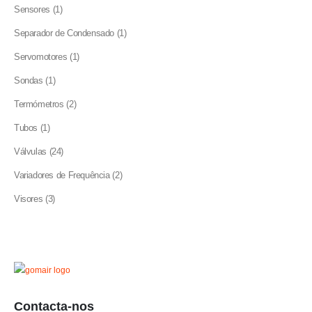
product
1
Sensores
1
product
1
Separador de Condensado
1
product
1
Servomotores
1
product
1
Sondas
1
product
2
Termómetros
2
products
1
Tubos
1
product
24
Válvulas
24
products
2
Variadores de Frequência
2
products
3
Visores
3
products
Contacta-nos