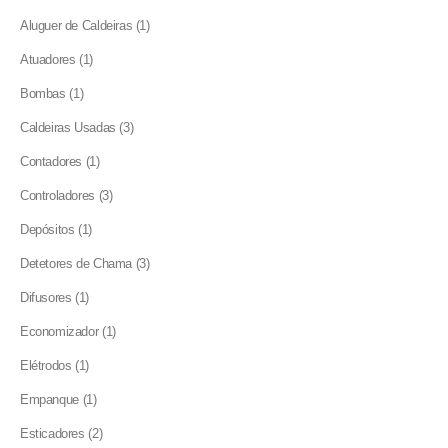
products
1
Aluguer de Caldeiras
1
product
1
Atuadores
1
product
1
Bombas
1
product
3
Caldeiras Usadas
3
products
1
Contadores
1
product
3
Controladores
3
products
1
Depósitos
1
product
3
Detetores de Chama
3
products
1
Difusores
1
product
1
Economizador
1
product
1
Elétrodos
1
product
1
Empanque
1
product
2
Esticadores
2