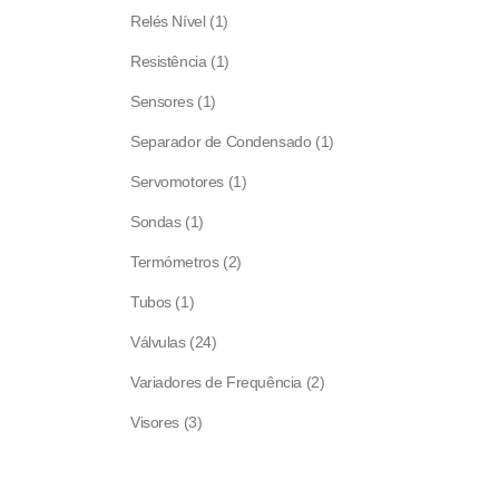
products
1
Relés Nível
1
product
1
Resistência
1
product
1
Sensores
1
product
1
Separador de Condensado
1
product
1
Servomotores
1
product
1
Sondas
1
product
2
Termómetros
2
products
1
Tubos
1
product
24
Válvulas
24
products
2
Variadores de Frequência
2
products
3
Visores
3
products