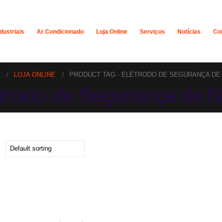
dustriais
Ar Condicionado
Loja Online
Serviços
Notícias
Co
LOJA ONLINE
PRODUCT TAG -
ELÉTRODO DE SEGURANÇA DE 
trodo de Segurança de N