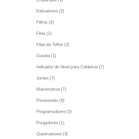
product
2
Esticadores
2
products
3
Filtros
3
products
2
Fitas
2
products
2
Fitas de Teflon
2
products
1
Gaxeta
1
product
7
Indicador de Nível para Caldeiras
7
products
7
Juntas
7
products
7
Manómetros
7
products
6
Pressostato
6
products
3
Programadores
3
products
1
Purgadores
1
product
3
Queimadores
3