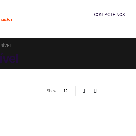
CONTACTE-NOS
ntactos
239 952 192
NÍVEL
ível
Show: