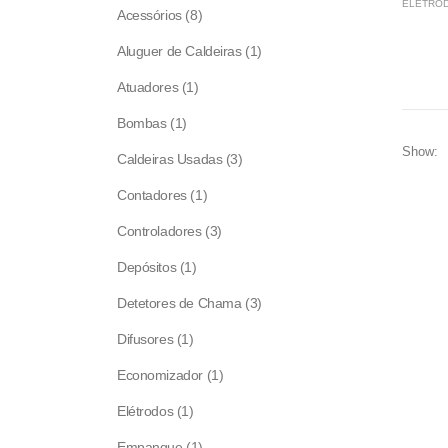
ELÉTROD
8
Acessórios
8
products
1
Aluguer de Caldeiras
1
product
1
Atuadores
1
product
1
Bombas
1
product
Show:
3
Caldeiras Usadas
3
products
1
Contadores
1
product
3
Controladores
3
products
1
Depósitos
1
product
3
Detetores de Chama
3
products
1
Difusores
1
product
1
Economizador
1
product
1
Elétrodos
1
product
1
Empanque
1