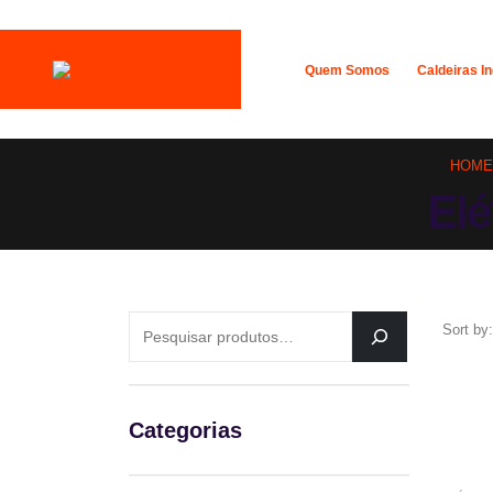
Quem Somos
Caldeiras In
HOME
Elé
PESQUISAR
Sort by:
Categorias