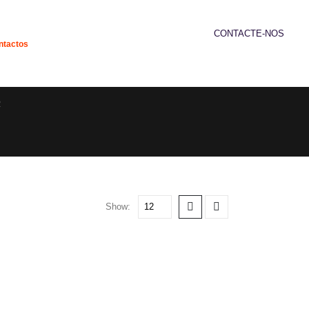
CONTACTE-NOS
ntactos
239 952 192
R
Show: