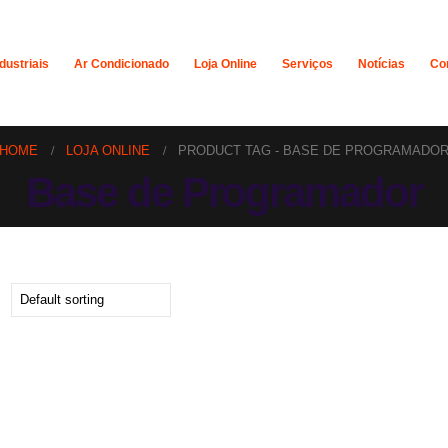
dustriais
Ar Condicionado
Loja Online
Serviços
Notícias
Co
HOME
LOJA ONLINE
PRODUCT TAG -
BASE DE PROGRAMADO
Base de Programador