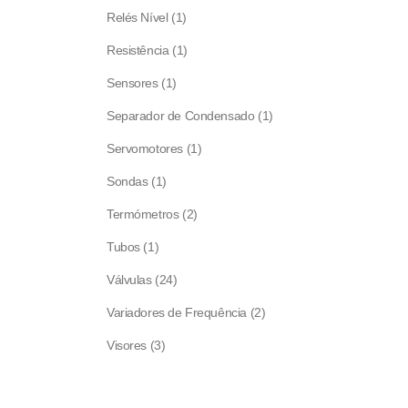
products
1
Relés Nível
1
product
1
Resistência
1
product
1
Sensores
1
product
1
Separador de Condensado
1
product
1
Servomotores
1
product
1
Sondas
1
product
2
Termómetros
2
products
1
Tubos
1
product
24
Válvulas
24
products
2
Variadores de Frequência
2
products
3
Visores
3
products