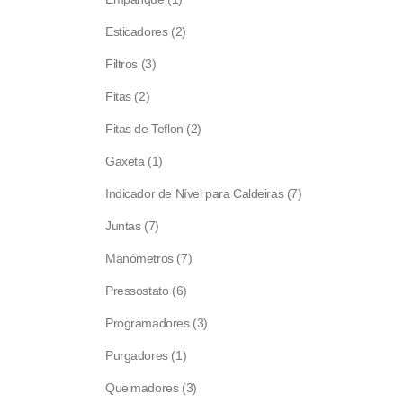
product
2
Esticadores
2
products
3
Filtros
3
products
2
Fitas
2
products
2
Fitas de Teflon
2
products
1
Gaxeta
1
product
7
Indicador de Nível para Caldeiras
7
products
7
Juntas
7
products
7
Manómetros
7
products
6
Pressostato
6
products
3
Programadores
3
products
1
Purgadores
1
product
3
Queimadores
3