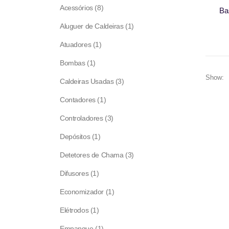
8
Acessórios
8
Ba
products
1
Aluguer de Caldeiras
1
product
1
Atuadores
1
product
1
Bombas
1
product
Show:
3
Caldeiras Usadas
3
products
1
Contadores
1
product
3
Controladores
3
products
1
Depósitos
1
product
3
Detetores de Chama
3
products
1
Difusores
1
product
1
Economizador
1
product
1
Elétrodos
1
product
1
Empanque
1