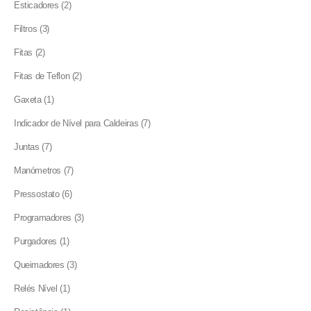
2
Esticadores
2
products
3
Filtros
3
products
2
Fitas
2
products
2
Fitas de Teflon
2
products
1
Gaxeta
1
product
7
Indicador de Nível para Caldeiras
7
products
7
Juntas
7
products
7
Manómetros
7
products
6
Pressostato
6
products
3
Programadores
3
products
1
Purgadores
1
product
3
Queimadores
3
products
1
Relés Nível
1
product
1