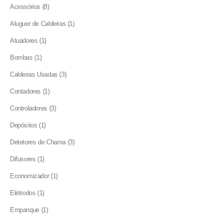
8
Acessórios
8
products
1
Aluguer de Caldeiras
1
product
1
Atuadores
1
product
1
Bombas
1
product
3
Caldeiras Usadas
3
products
1
Contadores
1
product
3
Controladores
3
products
1
Depósitos
1
product
3
Detetores de Chama
3
products
1
Difusores
1
product
1
Economizador
1
product
1
Elétrodos
1
product
1
Empanque
1
product