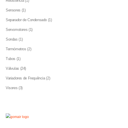
Resistência
1
product
1
Sensores
1
product
1
Separador de Condensado
1
product
1
Servomotores
1
product
1
Sondas
1
product
2
Termómetros
2
products
1
Tubos
1
product
24
Válvulas
24
products
2
Variadores de Frequência
2
products
3
Visores
3
products