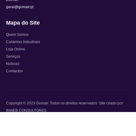
geral@gomair.pt
Mapa do Site
Quem Somos
Caldeiras Industriais
Loja Online
Serviços
Notícias
Contactos
Copyright © 2023 Gomair. Todos os direitos reservados. Site criado por
INWEB CONSULTORES.
This site is registered on
wpml.org
as a development site. Switch to a production