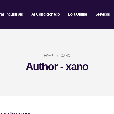
ras Industriais
Ar Condicionado
Loja Online
Serviços
HOME
XANO
Author - xano