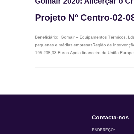
Gomair 2020: Alicerçar o C
Projeto Nº Centro-02-
Beneficiário: Gomair – Equipamentos Térmicos, Lda.
pequenas e médias empresasRegião de Intervenção:
195.235,33 Euros Apoio financeiro da União Europeia
Contacta-nos
ENDEREÇO: