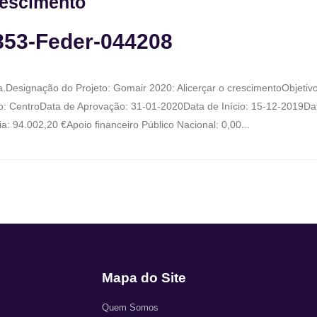
rescimento
0853-Feder-044208
Designação do Projeto: Gomair 2020: Alicerçar o crescimentoObjetivo 
 CentroData de Aprovação: 31-01-2020Data de Início: 15-12-2019Data
: 94.002,20 €Apoio financeiro Público Nacional: 0,00...
Mapa do Site
Quem Somos