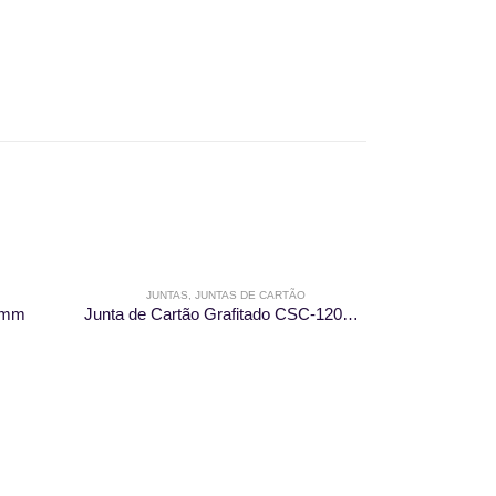
JUNTAS
,
JUNTAS DE CARTÃO
JUNT
2mm
Junta de Cartão Grafitado CSC-120MG
J
This product has multiple variants. The options may be chosen on the product page