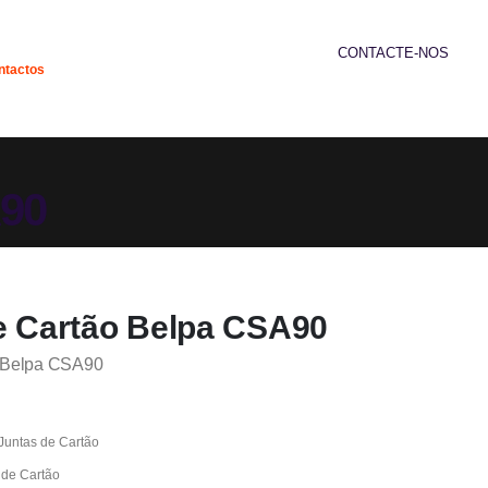
CONTACTE-NOS
ntactos
239 952 192
A90
e Cartão Belpa CSA90
o Belpa CSA90
Juntas de Cartão
 de Cartão