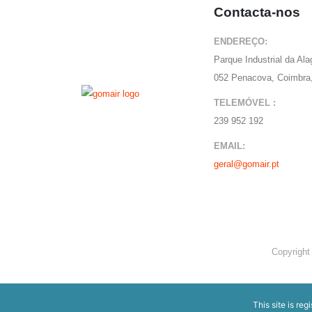
Contacta-nos
ENDEREÇO:
Parque Industrial da Al
052 Penacova, Coimbra,
TELEMÓVEL :
239 952 192
EMAIL:
geral@gomair.pt
Copyright
This site is reg