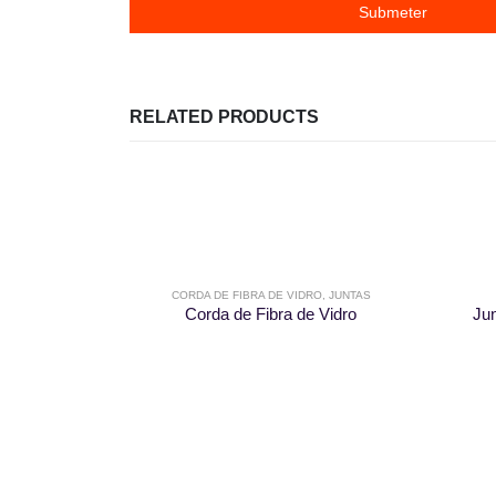
RELATED PRODUCTS
CORDA DE FIBRA DE VIDRO
,
JUNTAS
Corda de Fibra de Vidro
Ju
This product has multiple variants. The options may be chosen on the product page