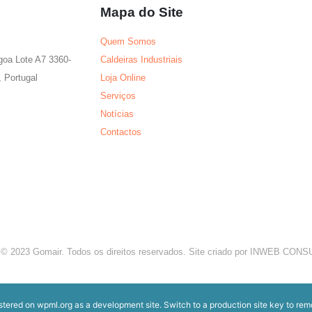
Mapa do Site
Quem Somos
agoa Lote A7 3360-
Caldeiras Industriais
 Portugal
Loja Online
Serviços
Notícias
Contactos
 © 2023 Gomair. Todos os direitos reservados. Site criado por INWEB CO
istered on
wpml.org
as a development site. Switch to a production site key to
rem