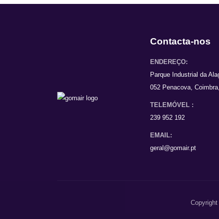
Contacta-nos
ENDEREÇO:
Parque Industrial da Al
052 Penacova, Coimbra,
TELEMÓVEL :
239 952 192
EMAIL:
geral@gomair.pt
Copyright