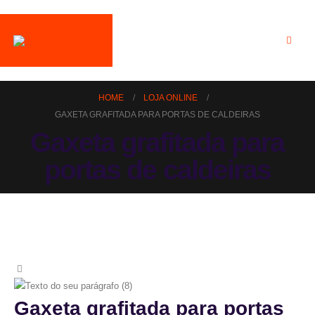
HOME
LOJA ONLINE
GAXETA GRAFITADA PARA PORTAS DE CALDEIRAS
Gaxeta grafitada para
portas de caldeiras
Gaxeta grafitada para portas