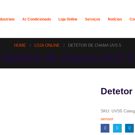
dustriais
Ar Condicionado
Loja Online
Serviços
Notícias
Co
HOME
LOJA ONLINE
DETETOR DE CHAMA UVS 5
Detetor de chama UVS 5
Detetor
SKU:
UVS5
Categ
sensor