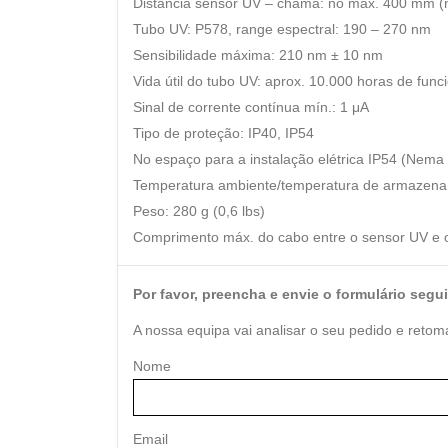
Distância sensor UV – chama: no máx. 400 mm (
Tubo UV: P578, range espectral: 190 – 270 nm
Sensibilidade máxima: 210 nm ± 10 nm
Vida útil do tubo UV: aprox. 10.000 horas de fun
Sinal de corrente contínua mín.: 1 μA
Tipo de proteção: IP40, IP54
No espaço para a instalação elétrica IP54 (Nema
Temperatura ambiente/temperatura de armazenam
Peso: 280 g (0,6 lbs)
Comprimento máx. do cabo entre o sensor UV e o
Por favor, preencha e envie o formulário segui
A nossa equipa vai analisar o seu pedido e retom
Nome
Email