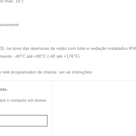
no máx. 16″)
cionamento
 3), na área das aberturas de visão com tubo e vedação instalados IP4
ento: -40°C até +80°C (-40 até +176°F)
 relé programador de chama: ver as instruções
nte.
ará o contacto em breve.